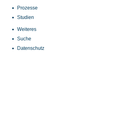
Prozesse
Studien
Weiteres
Suche
Datenschutz
Impressum
Newsletter
ZGF in English
English
Processes
Reports
Die neuesten Informationen und Entwicklungen des ZGF
direkt in Ihre Inbox? Melden Sie sich jetzt für unseren
Newsletter an.